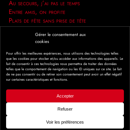
Au secours, j’ai pas le temps
Entre amis, on profite
Plats de fête sans prise de tête
Gérer le consentement aux
cookies
Pour offrir les meilleures expériences, nous utilisons des technologies telles
NOS PRODUITS
que les cookies pour stocker et/ou accéder aux informations des appareils. Le
PRÈS DE CHEZ VOUS
fait de consentir à ces technologies nous permettra de traiter des données
telles que le comportement de navigation ou les ID uniques sur ce site. Le fait
de ne pas consentir ou de retirer son consentement peut avoir un effet négatif
Afficher la carte
sur certaines caractéristiques et fonctions.
Accepter
Refuser
Voir les préférences
Politique de cookies
Politique de confidentialité