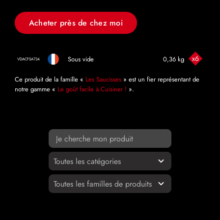
Acheter près de chez moi
x6
Sous vide
0,36 kg
VDACFSA734
Ce produit de la famille «
Les Saucisses
» est un fier représentant de
notre gamme «
Le goût facile à Cuisiner !
».