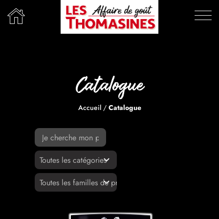
Passer
au
contenu
Catalogue
Accueil
/
Catalogue