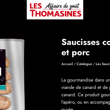
Saucisses c
et porc
Accueil
/
Catalogue
/
Les Sauc
La gourmandise dans une
viande de canard et de p
canard. Ce produit gour
l’apéro, ou en accompa
purée.