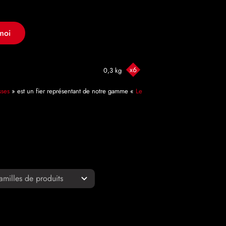
moi
x6
0,3 kg
sses
» est un fier représentant de notre gamme «
Le