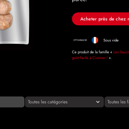
Acheter près de chez 
Sous vide
CFTCMSA230
Ce produit de la famille «
Les Sauci
goût facile à Cuisiner !
».