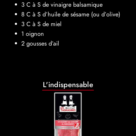
3 C à S de vinaigre balsamique
8 C à S d’huile de sésame (ou d’olive)
3 C à S de miel
1 oignon
2 gousses d’ail
L'indispensable