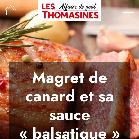
Passer
au
contenu
Magret de
canard et sa
sauce
« balsatique »