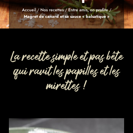
Accueil
/
Nos recettes
/
Entre amis, on profite
/
Magret de canard et sa sauce « balsatique »
La recette simple et pas bête
qui ravit les papilles et les
mirettes !